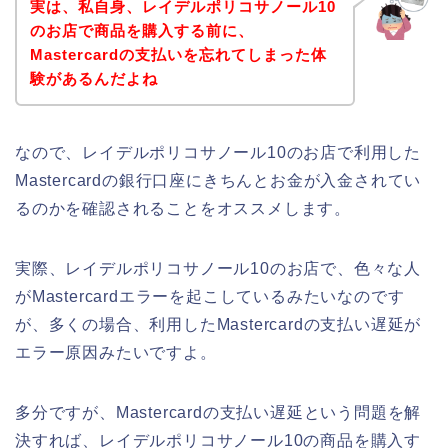
実は、私自身、レイデルポリコサノール10
のお店で商品を購入する前に、
Mastercardの支払いを忘れてしまった体
験があるんだよね
なので、レイデルポリコサノール10のお店で利用した
Mastercardの銀行口座にきちんとお金が入金されてい
るのかを確認されることをオススメします。
実際、レイデルポリコサノール10のお店で、色々な人
がMastercardエラーを起こしているみたいなのです
が、多くの場合、利用したMastercardの支払い遅延が
エラー原因みたいですよ。
多分ですが、Mastercardの支払い遅延という問題を解
決すれば、レイデルポリコサノール10の商品を購入す