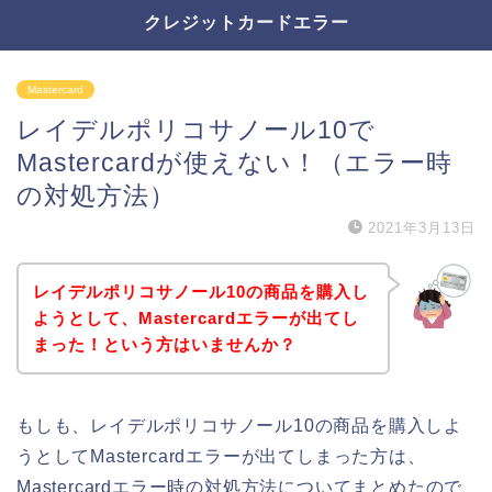
クレジットカードエラー
Mastercard
レイデルポリコサノール10で
Mastercardが使えない！（エラー時
の対処方法）
2021年3月13日
レイデルポリコサノール10の商品を購入し
ようとして、Mastercardエラーが出てし
まった！という方はいませんか？
もしも、レイデルポリコサノール10の商品を購入しよ
うとしてMastercardエラーが出てしまった方は、
Mastercardエラー時の対処方法についてまとめたので