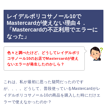
レイデルポリコサノール10で
Mastercardが使えない理由４．
「Mastercardの不正利用でエラーに
なった」
色々と調べたけど、どうしてレイデルポリ
コサノール10のお店でMastercardが使え
ないエラーが発生したのかしら？
これは、私が最初に思った疑問だったのです
が、、、。どうして、普段使っているMastercardがレ
イデルポリコサノール10の商品を購入した時にだけエ
ラーで使えなかったのか？