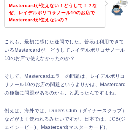
Mastercardが使えない！どうして！？な
ぜ、レイデルポリコサノール10のお店で
Mastercardが使えないの？
これも、最初に感じた疑問でした。普段は利用できて
いるMastercardが、どうしてレイデルポリコサノール
10のお店で使えなかったのか？
そして、Mastercardエラーの問題は、レイデルポリコ
サノール10のお店の問題というよりかは、Mastercard
の種類に問題があるのかも、と思ったんですよね。
例えば、海外では、Diners Club（ダイナースクラブ）
などがよく使われるみたいですが、日本では、JCB(ジ
ェイシービー)、Mastercard(マスターカード)、