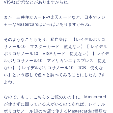
VISA(ビザ)などがありますからね。
また、三井住友カードや楽天カードなど、日本でメジ
ャーなMastercardはいっぱいありますからね。
そのようなこともあり、私自身は、【レイデルポリコ
サノール10 マスターカード 使えない】【 レイデル
ポリコサノール10 VISAカード 使えない】【 レイデ
ルポリコサノール10 アメリカンエキスプレス 使え
ない】【 レイデルポリコサノール10 JCB 使えな
い】という感じで色々と調べてみることにしたんです
よね。
なので、もし、こちらをご覧の方の中に、Mastercard
が使えずに困っている人がいるのであれば、レイデル
ポリコサノール10のお店で使えるMastercardの種類な