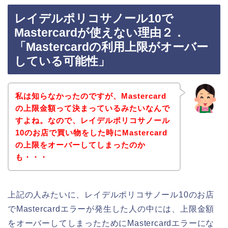
レイデルポリコサノール10で
Mastercardが使えない理由２．
「Mastercardの利用上限がオーバー
している可能性」
私は知らなかったのですが、Mastercard
の上限金額って決まっているみたいなんで
すよね。なので、レイデルポリコサノール
10のお店で買い物をした時にMastercard
の上限をオーバーしてしまったのか
も・・・
上記の人みたいに、レイデルポリコサノール10のお店
でMastercardエラーが発生した人の中には、上限金額
をオーバーしてしまったためにMastercardエラーにな