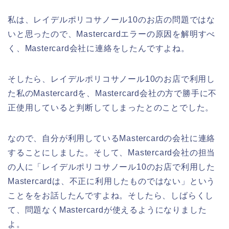
私は、レイデルポリコサノール10のお店の問題ではな
いと思ったので、Mastercardエラーの原因を解明すべ
く、Mastercard会社に連絡をしたんですよね。
そしたら、レイデルポリコサノール10のお店で利用し
た私のMastercardを、Mastercard会社の方で勝手に不
正使用していると判断してしまったとのことでした。
なので、自分が利用しているMastercardの会社に連絡
することにしました。そして、Mastercard会社の担当
の人に「レイデルポリコサノール10のお店で利用した
Mastercardは、不正に利用したものではない」という
ことををお話したんですよね。そしたら、しばらくし
て、問題なくMastercardが使えるようになりました
よ。