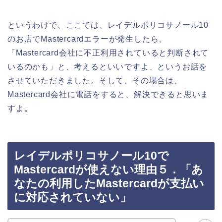
というわけで、ここでは、レイデルポリコサノール10
のお店でMastercardエラーが発生したら、
「Mastercard会社に不正利用されていると判断されて
いるのかも」と、考えるといいですよ、というお話を
させていただきました。そして、その場合は、
Mastercard会社に電話をすると、解決できると思いま
すよ。
レイデルポリコサノール10で
Mastercardが使えない理由５．「あ
なたの利用したMastercardが支払い
に対応されていない」