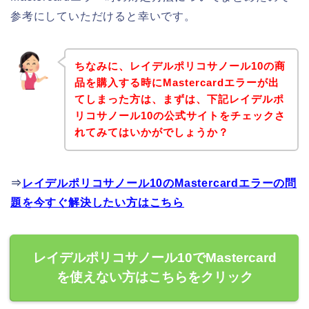
参考にしていただけると幸いです。
ちなみに、レイデルポリコサノール10の商
品を購入する時にMastercardエラーが出
てしまった方は、まずは、下記レイデルポ
リコサノール10の公式サイトをチェックさ
れてみてはいかがでしょうか？
⇒
レイデルポリコサノール10のMastercardエラーの問
題を今すぐ解決したい方はこちら
レイデルポリコサノール10でMastercard
を使えない方はこちらをクリック