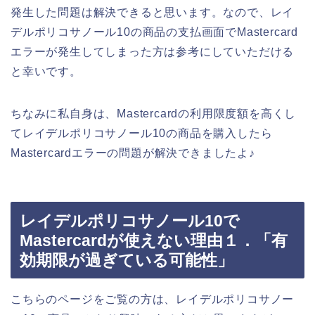
発生した問題は解決できると思います。なので、レイ
デルポリコサノール10の商品の支払画面でMastercard
エラーが発生してしまった方は参考にしていただける
と幸いです。
ちなみに私自身は、Mastercardの利用限度額を高くし
てレイデルポリコサノール10の商品を購入したら
Mastercardエラーの問題が解決できましたよ♪
レイデルポリコサノール10で
Mastercardが使えない理由１．「有
効期限が過ぎている可能性」
こちらのページをご覧の方は、レイデルポリコサノー