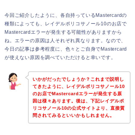
今回ご紹介したように、各自持っているMastercardの
種類によっても、レイデルポリコサノール10のお店で
Mastercardエラーが発生する可能性がありますから
ね。エラーの原因は人それぞれ異なります。なので、
今日の記事は参考程度に、色々とご自身でMastercard
が使えない原因を調べていただけると幸いです。
いかがだったでしょうか？これまで説明し
てきたように、レイデルポリコサノール10
のお店でMastercardエラーが発生する原
因は様々あります。後は、下記レイデルポ
リコサノール10の公式サイトより、直接質
問されてみるといいかもしれません。