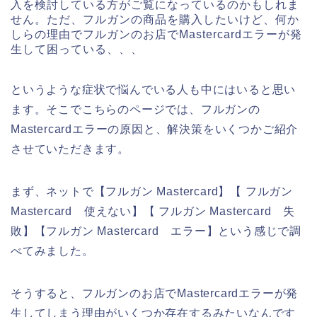
入を検討している方がご覧になっているのかもしれま
せん。ただ、フルガンの商品を購入したいけど、何か
しらの理由でフルガンのお店でMastercardエラーが発
生して困っている、、、
というような症状で悩んでいる人も中にはいると思い
ます。そこでこちらのページでは、フルガンの
Mastercardエラーの原因と、解決策をいくつかご紹介
させていただきます。
まず、ネットで【フルガン Mastercard】【 フルガン
Mastercard 使えない】【 フルガン Mastercard 失
敗】【フルガン Mastercard エラー】という感じで調
べてみました。
そうすると、フルガンのお店でMastercardエラーが発
生してしまう理由がいくつか存在するみたいなんです