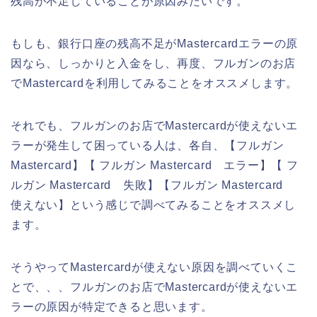
残高が不足していることが原因みたいです。
もしも、銀行口座の残高不足がMastercardエラーの原
因なら、しっかりと入金をし、再度、フルガンのお店
でMastercardを利用してみることをオススメします。
それでも、フルガンのお店でMastercardが使えないエ
ラーが発生して困っている人は、各自、【フルガン
Mastercard】【 フルガン Mastercard エラー】【 フ
ルガン Mastercard 失敗】【フルガン Mastercard
使えない】という感じで調べてみることをオススメし
ます。
そうやってMastercardが使えない原因を調べていくこ
とで、、、フルガンのお店でMastercardが使えないエ
ラーの原因が特定できると思います。