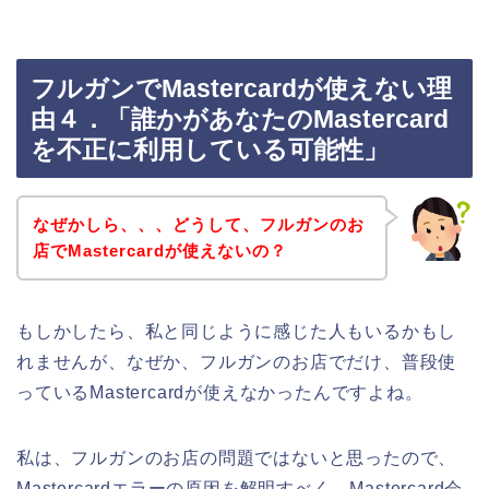
フルガンでMastercardが使えない理
由４．「誰かがあなたのMastercard
を不正に利用している可能性」
なぜかしら、、、どうして、フルガンのお
店でMastercardが使えないの？
もしかしたら、私と同じように感じた人もいるかもし
れませんが、なぜか、フルガンのお店でだけ、普段使
っているMastercardが使えなかったんですよね。
私は、フルガンのお店の問題ではないと思ったので、
Mastercardエラーの原因を解明すべく、Mastercard会