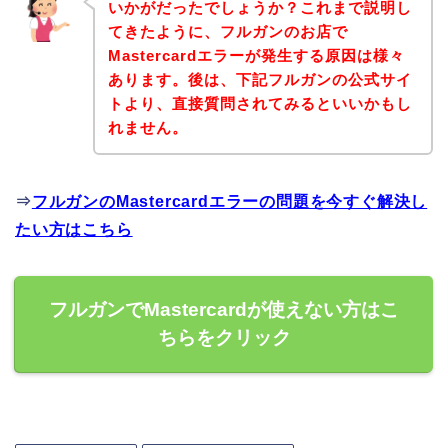
いかがだったでしょうか？これまで説明し
てきたように、フルガンのお店で
Mastercardエラーが発生する原因は様々
あります。後は、下記フルガンの公式サイ
トより、直接質問されてみるといいかもし
れません。
⇒
フルガンのMastercardエラーの問題を今すぐ解決し
たい方はこちら
フルガンでMastercardが使えない方はこ
ちらをクリック