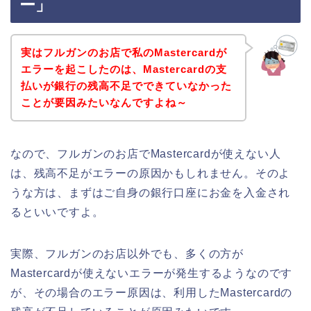
ー」
実はフルガンのお店で私のMastercardが
エラーを起こしたのは、Mastercardの支
払いが銀行の残高不足でできていなかった
ことが要因みたいなんですよね～
なので、フルガンのお店でMastercardが使えない人
は、残高不足がエラーの原因かもしれません。そのよ
うな方は、まずはご自身の銀行口座にお金を入金され
るといいですよ。
実際、フルガンのお店以外でも、多くの方が
Mastercardが使えないエラーが発生するようなのです
が、その場合のエラー原因は、利用したMastercardの