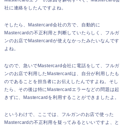
社に連絡をしたんですよね。
そしたら、Mastercard会社の方で、自動的に
Mastercardの不正利用と判断していたらしく、フルガ
ンのお店でMastercardが使えなかったみたいなんです
よね。
なので、急いでMastercard会社に電話をして、フルガ
ンのお店で利用したMastercardは、自分が利用したも
のであることを担当者にお伝えしたんですよね。そし
たら、その後は特にMastercardエラーなどの問題は起
きずに、Mastercardを利用することができましたよ。
というわけで、ここでは、フルガンのお店で使った
Mastercardの不正利用を疑ってみるといいですよ、と