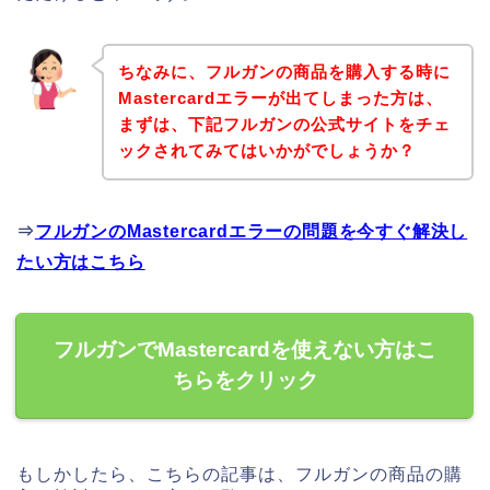
ちなみに、フルガンの商品を購入する時に
Mastercardエラーが出てしまった方は、
まずは、下記フルガンの公式サイトをチェ
ックされてみてはいかがでしょうか？
⇒
フルガンのMastercardエラーの問題を今すぐ解決し
たい方はこちら
フルガンでMastercardを使えない方はこ
ちらをクリック
もしかしたら、こちらの記事は、フルガンの商品の購