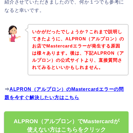
紹介させていただきましたので、何か１つでも参考に
なると幸いです。
いかがだったでしょうか？これまで説明し
てきたように、ALPRON（アルプロン）の
お店でMastercardエラーが発生する原因
は様々あります。後は、下記ALPRON（ア
ルプロン）の公式サイトより、直接質問さ
れてみるといいかもしれません。
⇒
ALPRON（アルプロン）のMastercardエラーの問
題を今すぐ解決したい方はこちら
ALPRON（アルプロン）でMastercardが
使えない方はこちらをクリック