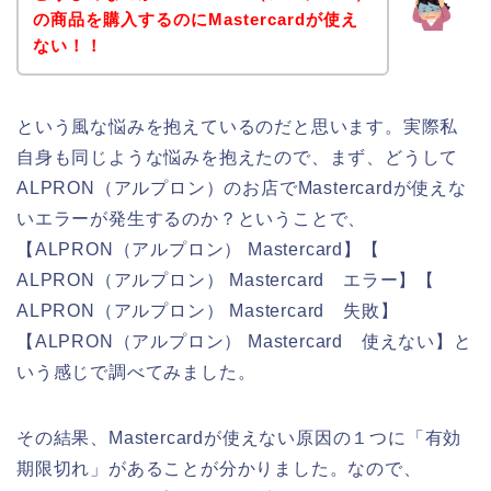
の商品を購入するのにMastercardが使え
ない！！
という風な悩みを抱えているのだと思います。実際私
自身も同じような悩みを抱えたので、まず、どうして
ALPRON（アルプロン）のお店でMastercardが使えな
いエラーが発生するのか？ということで、
【ALPRON（アルプロン） Mastercard】【
ALPRON（アルプロン） Mastercard エラー】【
ALPRON（アルプロン） Mastercard 失敗】
【ALPRON（アルプロン） Mastercard 使えない】と
いう感じで調べてみました。
その結果、Mastercardが使えない原因の１つに「有効
期限切れ」があることが分かりました。なので、