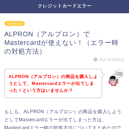
クレジットカードエラー
Mastercard
ALPRON（アルプロン）で
Mastercardが使えない！（エラー時
の対処方法）
2021年3月9日
ALPRON（アルプロン）の商品を購入しよ
うとして、Mastercardエラーが出てしま
った！という方はいませんか？
もしも、ALPRON（アルプロン）の商品を購入しよう
としてMastercardエラーが出てしまった方は、
Mastercardエラー時の対処方法についてまとめたので