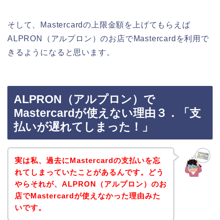
そして、Mastercardの上限金額を上げてもらえば
ALPRON（アルプロン）のお店でMastercardを利用で
きるようになると思います。
ALPRON（アルプロン）で
Mastercardが使えない理由３．「支
払いが遅れてしまった！」
実は私、過去にMastercardの支払いを忘
れてしまっていたことがあるんです。どう
やらそれが、ALPRON（アルプロン）のお
店でMastercardが使えなかった理由みた
いです。