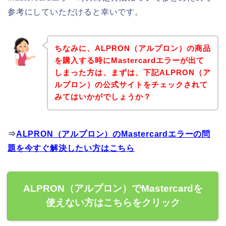
参考にしていただけると幸いです。
ちなみに、ALPRON（アルプロン）の商品
を購入する時にMastercardエラーが出て
しまった方は、まずは、下記ALPRON（ア
ルプロン）の公式サイトをチェックされて
みてはいかがでしょうか？
⇒
ALPRON（アルプロン）のMastercardエラーの問
題を今すぐ解決したい方はこちら
ALPRON（アルプロン）でMastercardを
使えない方はこちらをクリック